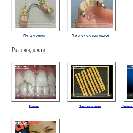
Протез с замком
Протез с кнопочным анкером
Разновидности
Виниры
Золотые пломбы
Лечение 