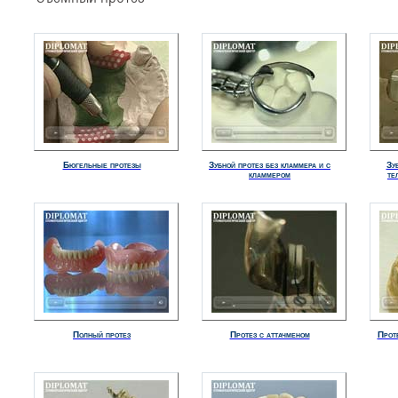
Бюгельные протезы
Зубной протез без кламмера и с
Зуб
кламмером
те
Полный протез
Протез с аттачменом
Прот