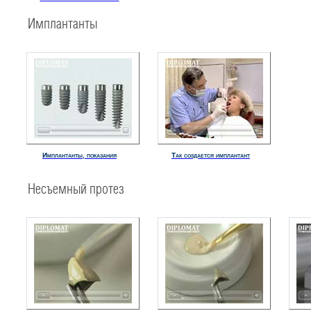
Имплантанты
Имплантанты, показания
Так создается имплантант
Несъемный протез