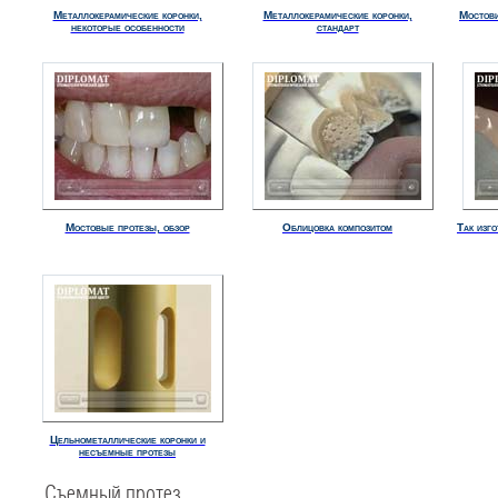
Металлокерамические коронки,
Металлокерамические коронки,
Мостови
некоторые особенности
стандарт
Мостовые протезы, обзор
Облицовка композитом
Так изг
Цельнометаллические коронки и
несъемные протезы
Съемный протез